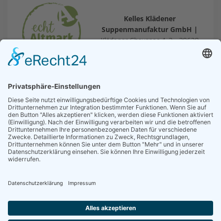
Kelles Klädener
Suppenmanufaktur GmbH |
Klädener Chaussee 1-2 • 39628
Bismark (Altmark) OT Kläden
Telefon: +49 39324 316 • E-
Mail:
info@kelles-suppenmanufaktur.de
Öffnungszeiten Suppencafe & Hofladen:
Montag –
Freitag: 7 bis 14 Uhr (Telefon: +49 39324 91563)