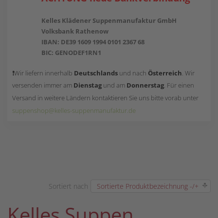
Kelles Klädener Suppenmanufaktur GmbH
Volksbank Rathenow
IBAN: DE39 1609 1994 0101 2367 68
BIC: GENODEF1RN1
❗Wir liefern innerhalb
Deutschlands
und nach
Österreich
. Wir
versenden immer am
Dienstag
und am
Donnerstag
.
Für einen
Versand in weitere Ländern kontaktieren Sie uns bitte vorab unter
suppenshop@kelles-suppenmanufaktur.de
Sortiert nach
Sortierte Produktbezeichnung -/+
Kelles Suppen