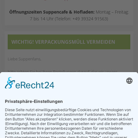
Öffnungszeiten Suppencafe & Hofladen:
Montag – Freitag:
7 bis 14 Uhr (Telefon: +49 39324 91563)
WICHTIG! VERPACKUNGSMÜLL VERMEIDEN
Liebe Suppenfans,
bitte achten Sie bei Ihren Bestellungen darauf, das wir unsere
Suppen immer
in 6er Gebinden verschicken.
6 Dosen à 800g
oder 12 Dosen à 400g pro Paket. Wenn Sie 7, 13 oder 19 Dosen
bestellen, müssen wir immer diese 1 Dose ganz einsam und allein
mit sehr viel Verpackungsmüll schützen, damit sie nicht beschädigt
bei Ihnen ankommt.
Wir möchten Ihnen und der Umwelt zuliebe sowenig wie
möglich an Verpackungsmüll mit in die Pakete legen.