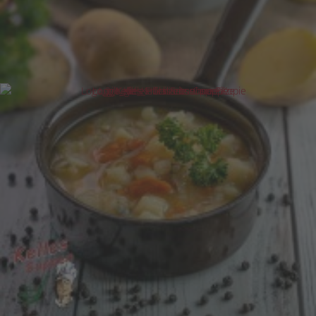
5,20 €
Grundpreis pro 1 l:
13,00 €
Kelles Erbsensuppe ohne Bockwurst 800g
4,20 €
Grundpreis pro 1 l:
5,25 €